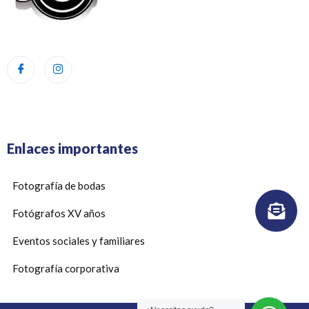
Enlaces importantes
E
Fotografía de bodas
n
Fotógrafos XV años
v
e
Eventos sociales y familiares
l
Fotografía corporativa
o
p
e