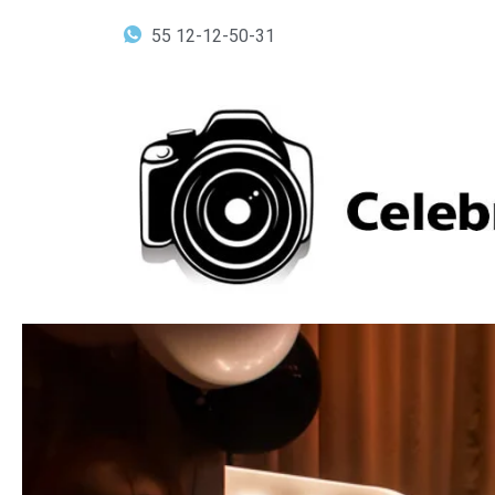
Ir
55 12-12-50-31
al
contenido