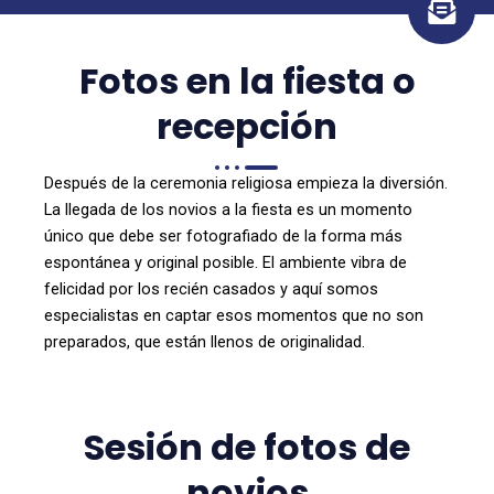
n
v
e
Fotos en la fiesta o
l
o
recepción
p
e
Después de la ceremonia religiosa empieza la diversión.
-
La llegada de los novios a la fiesta es un momento
o
único que debe ser fotografiado de la forma más
p
espontánea y original posible. El ambiente vibra de
e
felicidad por los recién casados y aquí somos
n
especialistas en captar esos momentos que no son
-
preparados, que están llenos de originalidad.
t
e
x
Sesión de fotos de
t
novios