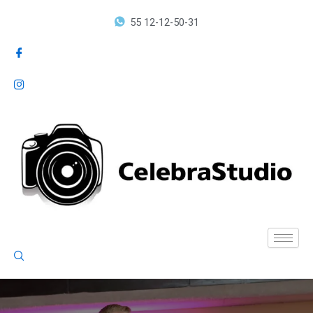
Ir
55 12-12-50-31
al
contenido